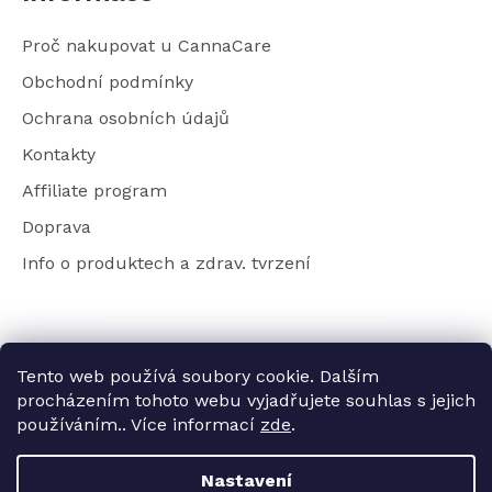
Proč nakupovat u CannaCare
Obchodní podmínky
Ochrana osobních údajů
Kontakty
Affiliate program
Doprava
Info o produktech a zdrav. tvrzení
Tento web používá soubory cookie. Dalším
Vytvořil Shoptet
procházením tohoto webu vyjadřujete souhlas s jejich
používáním.. Více informací
zde
.
Copyright 2026
Nastavení