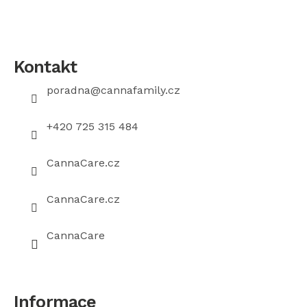
Z
á
Kontakt
p
poradna
@
cannafamily.cz
a
t
+420 725 315 484
í
CannaCare.cz
CannaCare.cz
CannaCare
Informace