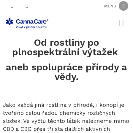
Přejít
na
obsah
Ná
ko
Od rostliny po
plnospektrální výtažek
aneb spolupráce přírody a
vědy.
Jako každá jiná rostlina v přírodě, i konopí je
tvořeno celou řadou chemicky rozličných
složek. Ve výčtu těchto látek nalezneme mimo
CBD a CBG přes tři sta dalších aktivních