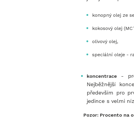
konopný olej ze s
kokosový olej (MC
olivový olej,
speciální oleje - 
- pro
koncentrace
Nejběžnější kon
především pro prv
jedince s velmi ní
Pozor: Procento na o