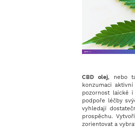
CBD olej
, nebo t
konzumaci
aktivní
pozornost laické i 
podpoře léčby svý
vyhledají dostateč
prospěchu. Vytvo
zorientovat a vybra