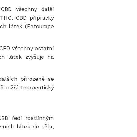
 CBD všechny další
 THC. CBD přípravky
ch látek (Entourage
 CBD všechny ostatní
ch látek zvyšuje na
alších přirozeně se
ně nižší terapeutický
CBD ředí rostlinným
vních látek do těla,