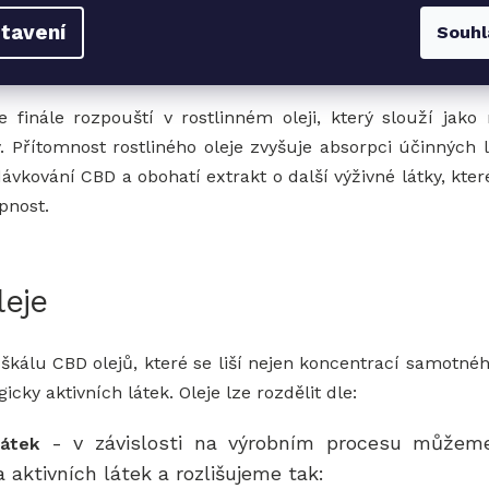
tavení
Souhl
ktu
e finále rozpouští v rostlinném oleji, který slouží jako
ky. Přítomnost rostliného oleje zvyšuje absorpci účinných l
dávkování CBD a obohatí extrakt o další výživné látky, kt
pnost.
eje
škálu CBD olejů, které se liší nejen koncentrací samotnéh
cky aktivních látek. Oleje lze rozdělit dle:
- v závislosti na výrobním procesu můžeme
látek
a aktivních látek a rozlišujeme tak: