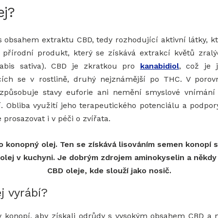
ej?
s obsahem extraktu CBD, tedy rozhodující aktivní látky, k
 přírodní produkt, který se získává extrakcí květů zralý
nabis sativa). CBD je zkratkou pro
kanabidiol
, což je 
ících se v rostlině, druhý nejznámější po THC. V poro
ezpůsobuje stavy euforie ani nemění smyslové vnímán
í. Obliba využití jeho terapeutického potenciálu a podpor
e prosazovat i v péči o zvířata.
co konopný olej. Ten se získává lisováním semen konopí 
 olej v kuchyni. Je dobrým zdrojem aminokyselin a někdy 
CBD oleje, kde slouží jako nosič.
j vyrábí?
iny konopí, aby získali odrůdy s vysokým obsahem CBD a