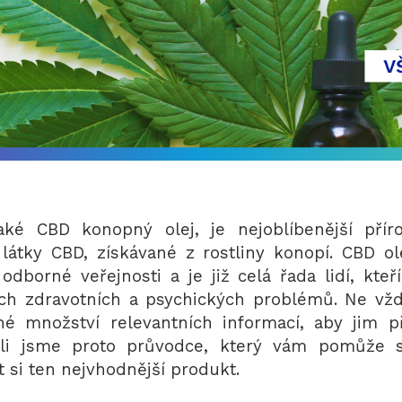
aké CBD konopný olej, je nejoblíbenější přír
 látky CBD, získávané z rostliny konopí.
CBD ol
odborné veřejnosti a je již celá řada lidí, kteř
ch zdravotních a psychických problémů. Ne vždy
né množství relevantních informací, aby jim p
řili jsme proto průvodce, který vám pomůže s
t si ten nejvhodnější produkt.