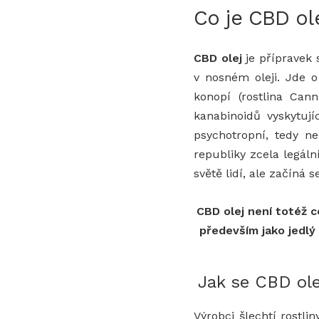
Co je CBD ol
CBD olej
je přípravek 
v nosném oleji. Jde o
konopí (rostlina Can
kanabinoidů vyskytuj
psychotropní, tedy n
republiky zcela legáln
světě lidí, ale začíná s
CBD olej není totéž 
především jako jedlý
Jak se CBD ole
Výrobci šlechtí rostl