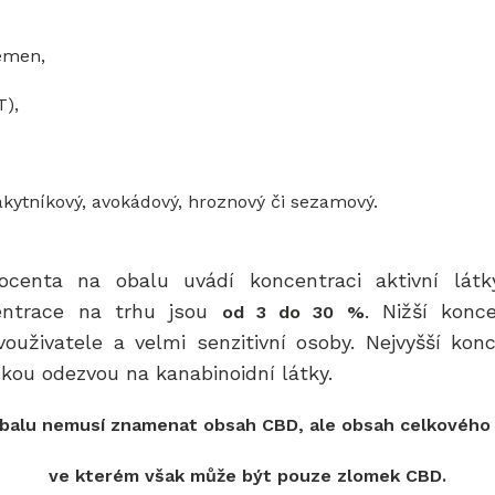
emen,
T),
rakytníkový, avokádový, hroznový či sezamový.
centa na obalu uvádí koncentraci aktivní látk
centrace na trhu jsou
.
Nižší konc
od 3 do 30 %
ouživatele a velmi senzitivní osoby. Nejvyšší ko
zkou odezvou na kanabinoidní látky.
balu nemusí znamenat obsah CBD, ale obsah celkového 
ve kterém však může být pouze zlomek CBD.