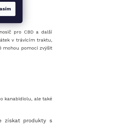
asím
 nosič pro CBD a další
átek v trávicím traktu,
eré mohou pomoci zvýšit
o kanabidiolu, ale také
 získat produkty s