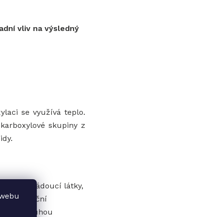
sadní vliv na výsledný
ylaci se využívá teplo.
 karboxylové skupiny z
idy.
raňují nežádoucí látky,
 webu
y a extrakční
 aroma a tuhou