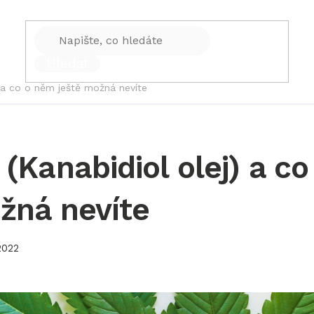
Hledat
) a co o něm ještě možná nevíte
 (Kanabidiol olej) a c
žná nevíte
2022