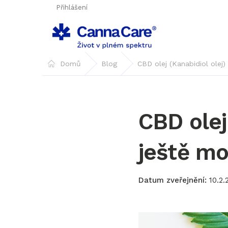
Přejít
Přihlášení
na
obsah
Domů
Blog
CBD olej (Kanabidiol olej
CBD olej
ještě mo
10.2.