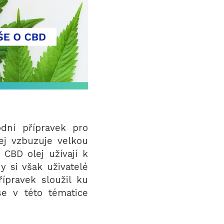
odní přípravek pro
ej vzbuzuje velkou
í CBD olej užívají k
 si však uživatelé
řípravek sloužil ku
e v této tématice