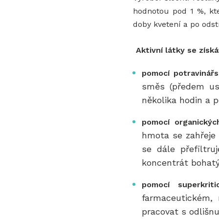
hodnotou pod 1 %, kter
doby kvetení a po odst
Aktivní látky se získá
pomocí potravinářs
směs (předem usu
několika hodin a p
pomocí organickýc
hmota se zahřeje
se dále přefiltr
koncentrát bohatý
pomocí superkrit
farmaceutickém, 
pracovat s odlišnu