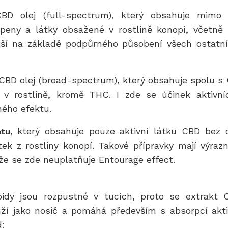
D olej (full-spectrum), který obsahuje mimo
rpeny a látky obsažené v rostlině konopí, včetně
jší na základě podpůrného působení všech ostatní
CBD olej (broad-spectrum), který obsahuje spolu s
 v rostlině, kromě THC. I zde se účinek aktivní
ého efektu.
který obsahuje pouze aktivní látku CBD bez d
átu,
átek z rostliny konopí. Takové přípravky mají výraz
ože se zde neuplatňuje Entourage effect.
idy jsou rozpustné v tucích, proto se extrakt 
uží jako nosič a pomáhá především s absorpcí akti
d: