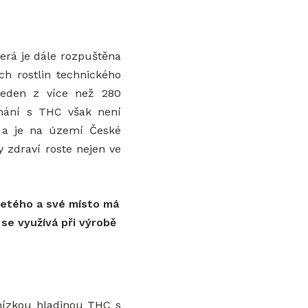
terá je dále rozpuštěna
ch rostlin technického
jeden z více než 280
vnání s THC však
není
í
a je na území České
y zdraví roste nejen ve
setého a své místo má
se využívá při výrobě
 nízkou hladinou THC s