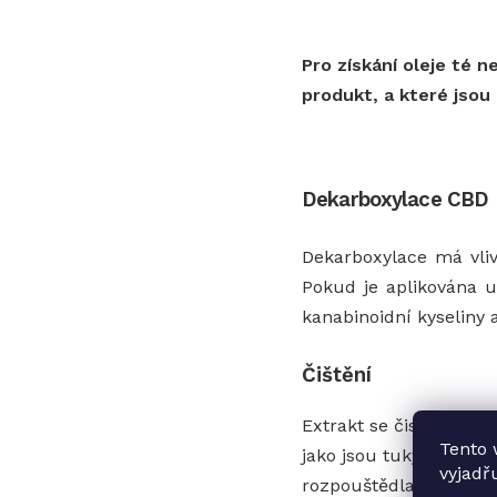
Pro získání oleje té n
produkt, a které jsou
Dekarboxylace CBD
Dekarboxylace má vliv 
Pokud je aplikována u
kanabinoidní kyseliny 
Čištění
Extrakt se čistí pomoc
Tento 
jako jsou tuky, vosky, 
vyjadř
rozpouštědla z finální