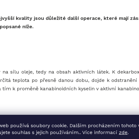
ejvyšší kvality jsou důležité další operace, které mají zá
 popsané níže.
na sílu oleje, tedy na obsah aktivních látek. K dekarbox
rčitá teplota po přesně danou dobu, dojde k odstranění
a tím k proměně kanabinoidních kyselin v aktivní kanabino
í specializovaného filtračního systému. Díky tomu se odst
web používá soubory cookie. Dalším procházením tohoto
přírodní barviva (chlorofyl), cukry, potenciální kontaminant
ujete souhlas s jejich používáním.. Více informací
zde
.
ho produktu. Pročištěný produkt je světlejší, má jemnější