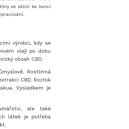
iny se sklízí ke konci
zpracování.
ími výrobci, kdy se
vovém oleji po dobu
i nízký obsah CBD.
myslově. Rostlinná
extrakci CBD.
Roztok
vakua. Výsledkem je
nářství, ale také
ch látek je potřeba
kt.