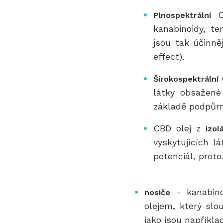
CB
Plnospektrální
kanabinoidy, te
jsou tak účinně
effect).
Širokospektrální
látky obsažené
základě podpůrn
CBD olej z
izol
vyskytujících l
potenciál, prot
- kanabino
nosiče
olejem, který slo
jako jsou napříkla