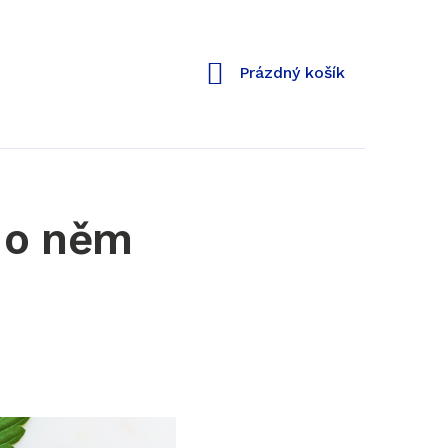
Nákupní
Prázdný košík
košík
o o něm