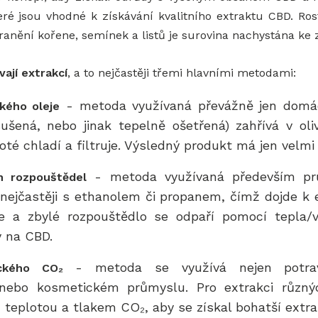
é jsou vhodné k získávání kvalitního extraktu CBD. Rostl
ranění kořene, semínek a listů je surovina nachystána ke 
vají extrakcí
, a to nejčastěji třemi hlavními metodami:
- metoda využívaná převážně jen domác
kého oleje
šená, nebo jinak tepelně ošetřená) zahřívá v oli
oté chladí a filtruje. Výsledný produkt má jen velm
- metoda využívaná především prů
h rozpouštědel
 nejčastěji s ethanolem či propanem, čímž
dojde k 
uje a zbylé rozpouštědlo se odpaří pomocí tepla/
 na CBD.
- metoda se využívá nejen potravi
ického CO₂
nebo kosmetickém průmyslu. Pro extrakci různý
 teplotou a tlakem CO₂, aby se získal bohatší extra